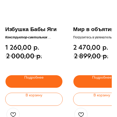
Избушка Бабы Яги
Мир в объятия
Конструктор-светильник
Погрузитесь в увлекательное
Электронная свеча в комплекте
путешествие по миру, собир
1 260,00
р.
2 470,00
р.
деревянный пазл "Мир в объ
2 000,00
р.
2 899,00
р.
Количество деталей:
300
Размер собранного пазла:
4
Подробнее
Подробнее
В корзину
В корзину