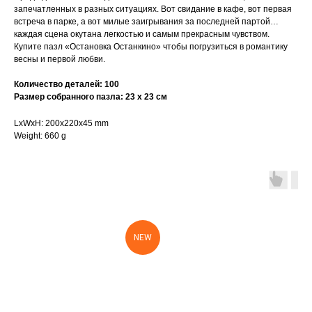
запечатленных в разных ситуациях. Вот свидание в кафе, вот первая
встреча в парке, а вот милые заигрывания за последней партой…
каждая сцена окутана легкостью и самым прекрасным чувством.
Купите пазл «Остановка Останкино» чтобы погрузиться в романтику
весны и первой любви.
Количество деталей: 100
Размер собранного пазла: 23 х 23 см
LxWxH: 200x220x45 mm
Weight: 660 g
NEW