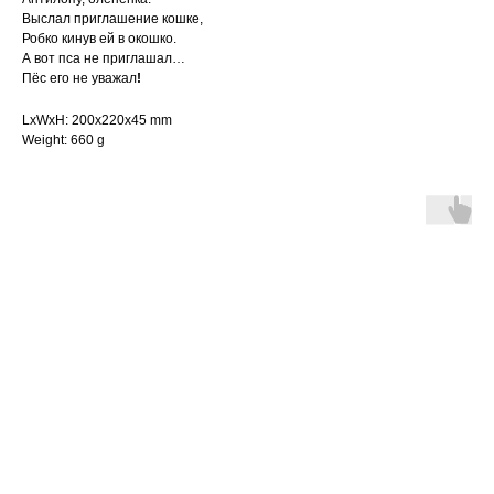
Выслал приглашение кошке,
Робко кинув ей в окошко.
А вот пса не приглашал…
Пёс его не уважал
!
LxWxH: 200x220x45 mm
Weight: 660 g