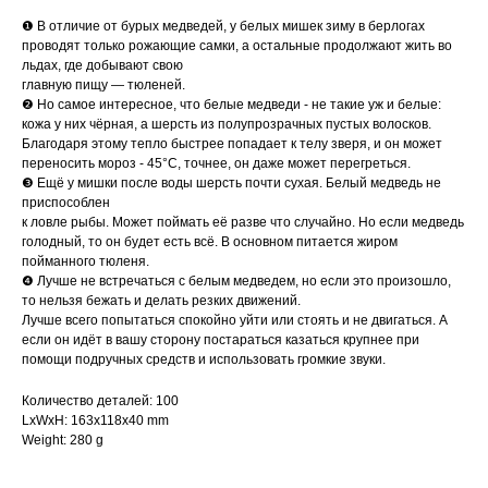
❶ В отличие от бурых медведей, у белых мишек зиму в берлогах
проводят только рожающие самки, а остальные продолжают жить во
льдах, где добывают свою
главную пищу — тюленей.
❷ Но самое интересное, что белые медведи - не такие уж и белые:
кожа у них чёрная, а шерсть из полупрозрачных пустых волосков.
Благодаря этому тепло быстрее попадает к телу зверя, и он может
переносить мороз - 45°С, точнее, он даже может перегреться.
❸ Ещё у мишки после воды шерсть почти сухая. Белый медведь не
приспособлен
к ловле рыбы. Может поймать её разве что случайно. Но если медведь
голодный, то он будет есть всё. В основном питается жиром
пойманного тюленя.
❹ Лучше не встречаться с белым медведем, но если это произошло,
то нельзя бежать и делать резких движений.
Лучше всего попытаться спокойно уйти или стоять и не двигаться. А
если он идёт в вашу сторону постараться казаться крупнее при
помощи подручных средств и использовать громкие звуки.
Количество деталей: 100
LxWxH: 163x118x40 mm
Weight: 280 g