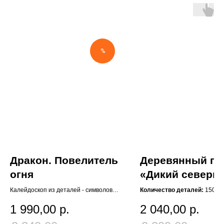
%
Дракон. Повелитель
Деревянный па
огня
«Дикий северн
олень»
Калейдоскоп из деталей - символов
Количество деталей:
150
успешного года.
Размер собранной картины
1 990,00
р.
2 040,00
р.
см
Количество деталей:
200
Глаза оленя меняют цвет в